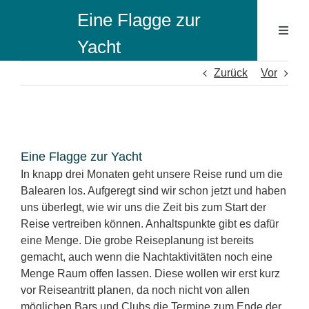
Zum
Eine Flagge zur
Inhalt
Toggl
springen
Yacht
Naviga
Ibiza B
Zurück
Vor
Sailin
Zeige
grösseres
Eine Flagge zur Yacht
Sailing
Bild
In knapp drei Monaten geht unsere Reise rund um die
Balearen los. Aufgeregt sind wir schon jetzt und haben
uns überlegt, wie wir uns die Zeit bis zum Start der
Reise vertreiben können. Anhaltspunkte gibt es dafür
eine Menge. Die grobe Reiseplanung ist bereits
gemacht, auch wenn die Nachtaktivitäten noch eine
Menge Raum offen lassen. Diese wollen wir erst kurz
vor Reiseantritt planen, da noch nicht von allen
möglichen Bars und Clubs die Termine zum Ende der