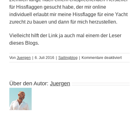
für Hissflaggen gesucht habe, der mir online
individuell erlaubt mir meine Hissflagge für eine Yacht
zurecht zu bauen und dann für mich herzustellen.
Vielleicht hilft der Link ja auch mal einem der Leser
dieses Blogs.
für
Von
Juergen
|
6. Juli 2016
|
Sailingblog
|
Kommentare deaktiviert
Eine
Flagge
zur
Yacht
Über den Autor:
Juergen