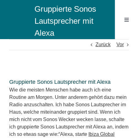
Zum
Gruppierte Sonos
Inhalt
springen
Lautsprecher mit
Toggl
Naviga
Alexa
Ibiza B
Zurück
Vor
Sailin
Zeige
Sailing
grösseres
Gruppierte Sonos Lautsprecher mit Alexa
Bild
Wie die meisten Menschen habe auch ich eine
Routine am Morgen. Unter anderem gehört dazu mein
Radio anzuschalten. Ich habe Sonos Lautsprecher im
Haus, welche miteinander gruppiert sind. Wenn ich
mich nicht vom Sonos Wecker wecken lasse, schalte
ich gruppierte Sonos Lautsprecher mit Alexa an, indem
ich so etwas sage wie:“Alexa, starte
Ibiza Global