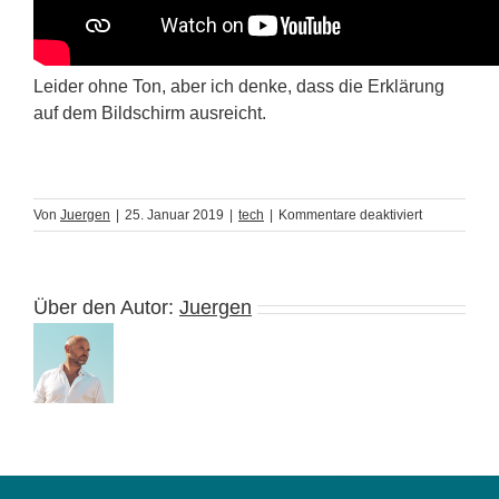
Leider ohne Ton, aber ich denke, dass die Erklärung
auf dem Bildschirm ausreicht.
für
Von
Juergen
|
25. Januar 2019
|
tech
|
Kommentare deaktiviert
Gruppierte
Sonos
Lautspreche
mit
Über den Autor:
Juergen
Alexa