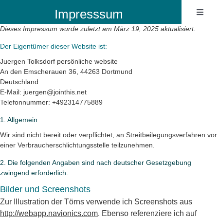
Zum
Impresssum
Toggl
Inhalt
Naviga
springen
Dieses Impressum wurde zuletzt am März 19, 2025 aktualisiert.
Ibiza B
Der Eigentümer dieser Website ist:
Juergen Tolksdorf persönliche website
Sailin
An den Emscherauen 36, 44263 Dortmund
Deutschland
E-Mail:
juergen@
jointhis.net
Sailing
Telefonnummer: +492314775889
1. Allgemein
Wir sind nicht bereit oder verpflichtet, an Streitbeilegungsverfahren vor
einer Verbraucherschlichtungsstelle teilzunehmen.
2. Die folgenden Angaben sind nach deutscher Gesetzgebung
zwingend erforderlich.
Bilder und Screenshots
Zur Illustration der Törns verwende ich Screenshots aus
http://webapp.navionics.com
. Ebenso referenziere ich auf