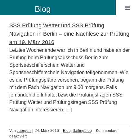
Zum
Blog
Toggl
Inhalt
Naviga
springen
Ibiza B
SSS Prüfung Wetter und SSS Prüfung
Navigation in Berlin – eine Nachlese zur Prüfung
am 19. März 2016
Sailin
Letztes Wochenende war ich in Berlin und habe an der
Prüfung beim Prüfungsausschuss Berlin zum
Sailing
Sportseeschifferschein Wetter und
Sportseeschifferschein Navigation teilgenommen. Wie
es die Prüfungspläne vorsehen, begann die Prüfung
mit dem Fach Navigation um 9:00 morgens. Falls
jemanden die Inhalte, bzw. die Prüfungsfragen SSS
Prüfung Wetter und Prüfungsfragen SSS Prüfung
Navigation interessieren, [...]
Von
Juergen
|
24. März 2016
|
Blog
,
Sailingblog
|
Kommentare
für
deaktiviert