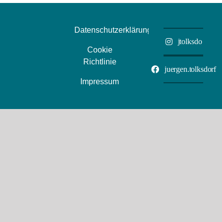
nach
Sizilie
durch
Datenschutzerklärung
die
Adria
jtolksdo
Cookie
Richtlinie
juergen.tolksdorf
Impressum