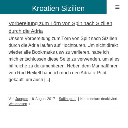
Zum
Kroatien Sizilien
Toggl
Inhalt
Naviga
springen
Ibiza B
Vorbereitung zum Törn von Split nach Sizilien
durch die Adria
Unsere Vorbereitung zum Törn von Split nach Sizilien
Sailin
durch die Adria laufen auf Hochtouren. Um nicht direkt
wieder alle Bookmarks usw zu verlieren, habe ich
mich entschlossen diese Seite zu verwenden, um alles
Sailing
hilfreiche zu dokumentieren. Neben dem Marinaführer
von Rod Heikell habe ich noch den Adriatic Pilot
gekauft, um auch [...]
für
Von
Juergen
|
8. August 2017
|
Sailingblog
|
Kommentare deaktiviert
Vorber
Weiterlesen
zum
Törn
von
Split